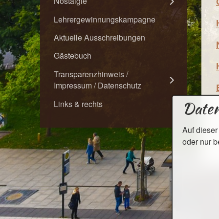
Nostalgie
Lehrergewinnungskampagne
Aktuelle Ausschreibungen
Gästebuch
Transparenzhinweis /
Impressum / Datenschutz
Daten
Links & rechts
I
Auf dieser
oder nur b