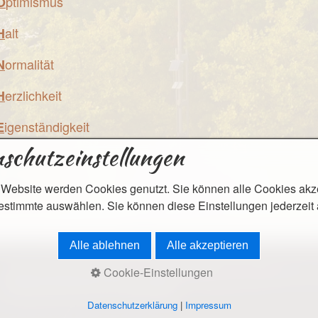
ptimismus
O
alt
H
ormalität
N
erzlichkeit
H
igenständigkeit
E
schutzeinstellungen
ndividualität
öglichkeiten
M
 Website werden Cookies genutzt. Sie können alle Cookies akz
estimmte auswählen. Sie können diese Einstellungen jederzeit
Alle ablehnen
Alle akzeptieren
© 2026 Terra Nova Campus - Diese Website wird mitfinanziert m
Cookie-Einstellungen
Landtag beschlossenen Haushaltes.
Datenschutzerklärung
|
Impressum