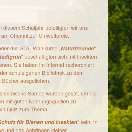
n diesem Schuljahr beteiligten wir uns
r am
Chemnitzer Umweltpreis
.
nder der GTA- Wahlkurse „
“
Naturfreunde
“ beschäftigten sich mit Insekten
tadtgrün
enen. Sie haben im Internet recherchiert
 der schuleigenen Bibliothek zu dem
Bücher ausgeliehen.
sheimische Samen wurden gesät, um die
en mit guten Nahrungsquellen zu
 ein Quiz zum Thema.
“ sein. In
Schutz für Bienen und Insekten
ng und das Anbringen kleiner