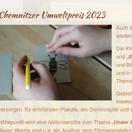
Chemnitzer Umweltpreis 2023
Auch i
wiede
Die Ki
und „
S
und Bi
und in
Thema 
Gebiet
Insekt
versorgen. Es entstanden Plakate, ein Dominospiel und
Höhepunkt wird eine Aktionswoche zum Thema „
Unser 
dieser Woche sind u.a. ein Ausflug, eine Filmveranstaltu