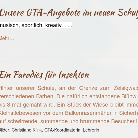
Unsere GTA-Angebote im neuen Schu
musisch, sportlich, kreativ, . . .
Mehr…
Ein Paradies für Insekten
Hinter unserer Schule, an der Grenze zum Zeisigwal
verschiedenen Farben. Die natürlich entstandene Blühwie
bis 3-mal gemäht wird. Ein Stück der Wiese bleibt imme
Kleinstlebewesen vor dem Balkenrasenmäher in Sicherhe
auf schwirrende, summende und brummende Besucher 
Bilder: Christiane Klink, GTA-Koordinatorin, Lehrerin